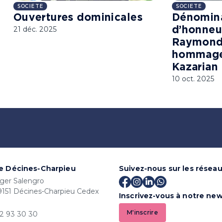
SOCIETE
SOCIETE
Ouvertures dominicales
Dénomina
21 déc. 2025
d’honneu
Raymond 
hommage
Kazarian
10 oct. 2025
de Décines-Charpieu
Suivez-nous sur les résea
ger Salengro
9151 Décines-Charpieu Cedex
Inscrivez-vous à notre new
M'inscrire
72 93 30 30