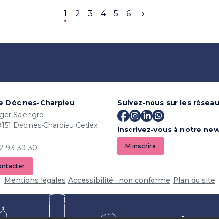
1
2
3
4
5
6
Dernière page
Page suivante
de Décines-Charpieu
Suivez-nous sur les résea
ger Salengro
9151 Décines-Charpieu Cedex
Inscrivez-vous à notre new
M'inscrire
72 93 30 30
ontacter
Mentions légales
Accessibilité : non conforme
Plan du site