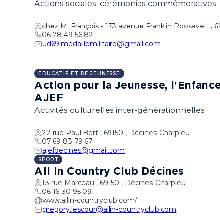
Actions sociales, cérémonies commémoratives.
chez M. François - 173 avenue Franklin Roosevelt , 
06 28 49 56 82
ud69.medaillemilitaire@gmail.com
EDUCATIF ET DE JEUNESSE
Action pour la Jeunesse, l'Enfance 
AJEF
Activités culturelles inter-générationnelles
22 rue Paul Bert , 69150 , Décines-Charpieu
07 69 83 79 67
ajefdecines@gmail.com
SPORT
All In Country Club Décines
13 rue Marceau , 69150 , Décines-Charpieu
06 16 30 95 09
www.allin-countryclub.com/
gregory.lescour@allin-countryclub.com