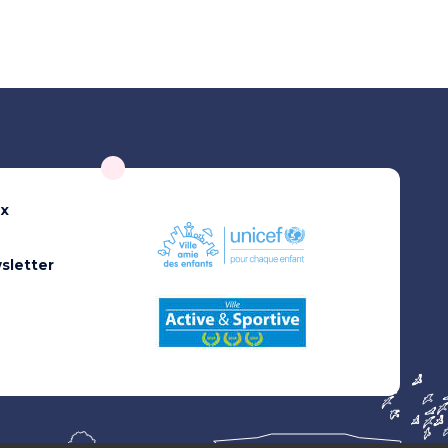
ux
sletter