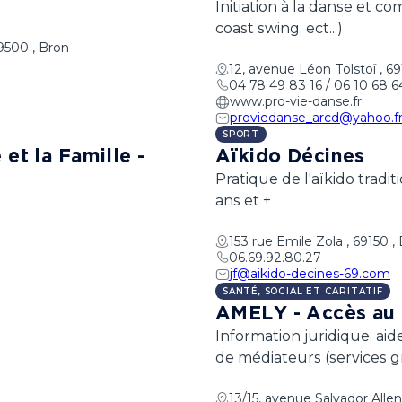
Initiation à la danse et co
coast swing, ect...)
69500 , Bron
12, avenue Léon Tolstoï , 6
04 78 49 83 16 / 06 10 68 6
www.pro-vie-danse.fr
proviedanse_arcd@yahoo.f
SPORT
et la Famille -
Aïkido Décines
Pratique de l'aïkido tradi
ans et +
153 rue Emile Zola , 69150 
06.69.92.80.27
jf@aikido-decines-69.com
SANTÉ, SOCIAL ET CARITATIF
AMELY - Accès au d
Information juridique, aide
de médiateurs (services gr
13/15, avenue Salvador Alle