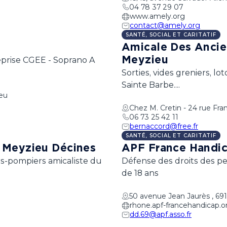
04 78 37 29 07
www.amely.org
contact@amely.org
SANTÉ, SOCIAL ET CARITATIF
Amicale Des Ancie
treprise CGEE - Soprano A
Meyzieu
Sorties, vides greniers, l
Sainte Barbe....
ieu
Chez M. Cretin - 24 rue Fra
06 73 25 42 11
bernaccord@free.fr
SANTÉ, SOCIAL ET CARITATIF
 Meyzieu Décines
APF France Handi
urs-pompiers amicaliste du
Défense des droits des pe
de 18 ans
50 avenue Jean Jaurès , 69
rhone.apf-francehandicap.o
dd.69@apf.asso.fr