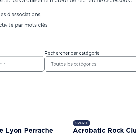
itez pas à utiliser le moteur de recherche ci-dessous :
es d'associations,
ivité par mots clés
Rechercher par catégorie
SPORT
de Lyon Perrache
Acrobatic Rock Cl