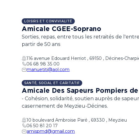
LOISIRS ET CONVIVIALITÉ
Amicale CGEE-Soprano
Sorties, repas, entre tous les retraités de l'en
partir de 50 ans
116 avenue Edouard Herriot , 69150 , Décines-Charp
06 68 98 35 00
manuetiti@aol.com
SANTÉ, SOCIAL ET CARITATIF
Amicale Des Sapeurs Pompiers de
- Cohésion, solidarité, soutien auprès de sape
casernement de Meyzieu-Décines.
10 boulevard Ambroise Paré , 69330 , Meyzieu
06 50 81 20 17
amispmd@gmail.com