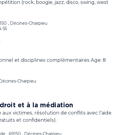
mpétition (rock, boogie, jazz, disco, swing, west
9150 , Décines-Charpieu
4 55
r
tionnel et disciplines complémentaires Age: 8
, Décines-Charpieu
roit et à la médiation
 aux victimes, résolution de conflits avec l'aide
atuits et confidentiels).
nde , 69150 , Décines-Charpieu