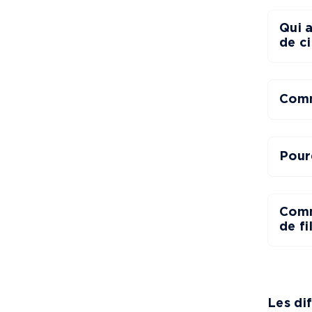
Qui 
de ci
Comm
Pour
Comm
de fi
Les di