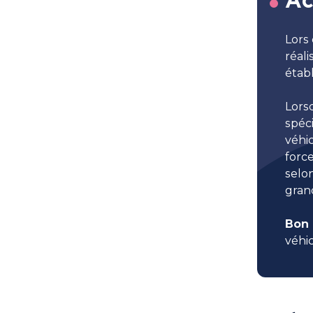
Ac
Lors
réali
établ
Lorsq
spéci
véhi
forc
selon
gran
Bon 
véhi