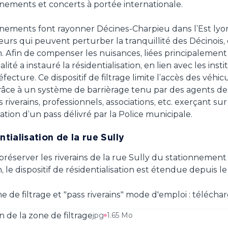
nements et concerts à portée internationale.
nements font rayonner Décines-Charpieu dans l’Est lyon
eurs qui peuvent perturber la tranquillité des Décinois,
. Afin de compenser les nuisances, liées principalemen
lité a instauré la résidentialisation, en lien avec les ins
éfecture. Ce dispositif de filtrage limite l’accès des véh
râce à un système de barrièrage tenu par des agents de 
s riverains, professionnels, associations, etc. exerçant su
tion d’un pass délivré par la Police municipale.
tialisation de la rue Sully
 préserver les riverains de la rue Sully du stationnem
 le dispositif de résidentialisation est étendue depuis le 
e de filtrage et "pass riverains" mode d'emploi : téléchar
n de la zone de filtrage
jpg
1.65 Mo