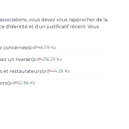
 associations, vous devez vous rapprocher de la
d'identité et d'un justificatif récent. Vous
ne concernée)
pdf
46.09 Ko
ez un riverain)
pdf
256.29 Ko
 et restaurateurs)
pdf
44.28 Ko
ions)
pdf
52.86 Ko