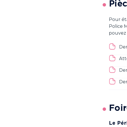
Pièc
Pour ét
Police M
pouvez 
Dem
Att
Dem
Dem
Foi
Le Pér