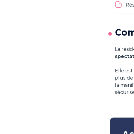
Rés
Comp
La résid
specta
Elle es
plus de
la mani
sécuris