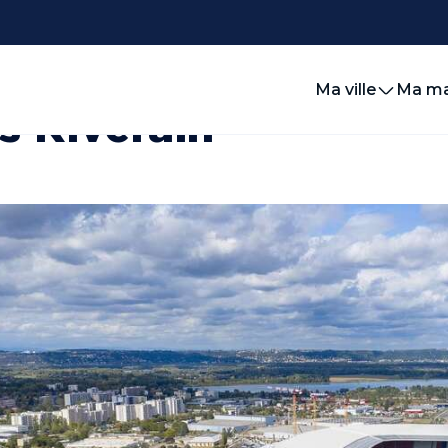
ville
OL Vallée
Pass Riverain
Ma ville
Ma ma
s Riverain