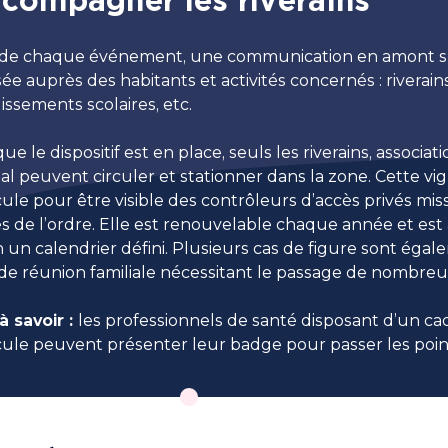
compagner les riverains
 de chaque événement, une communication en amont sur l
sée auprès des habitants et activités concernés : riverai
issements scolaires, etc.
ue le dispositif est en place, seuls les riverains, associ
al peuvent circuler et stationner dans la zone. Cette vi
cule pour être visible des contrôleurs d’accès privés mi
es de l’ordre. Elle est renouvelable chaque année et est
 un calendrier défini. Plusieurs cas de figure sont égal
de réunion familiale nécessitant le passage de nombreu
à savoir :
les professionnels de santé disposant d’un c
cule peuvent présenter leur badge pour passer les poin