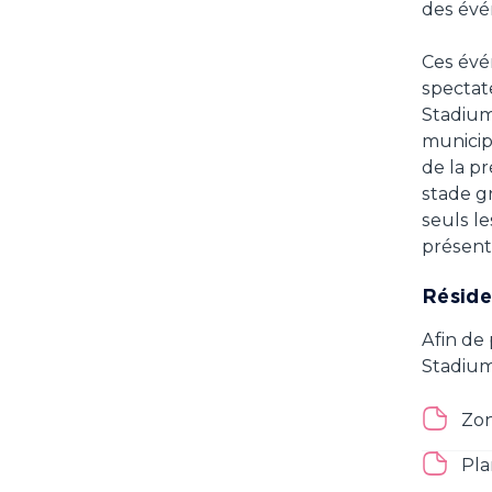
des évé
Ces évé
spectat
Stadium
municipa
de la pr
stade g
seuls le
présenta
Résiden
Afin de
Stadium,
Zon
Pla