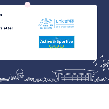
ux
sletter