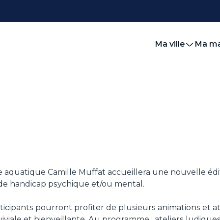
Ma ville
Ma ma
e aquatique Camille Muffat accueillera une nouvelle éd
de handicap psychique et/ou mental.
rticipants pourront profiter de plusieurs animations et a
iale et bienveillante. Au programme : ateliers ludiques