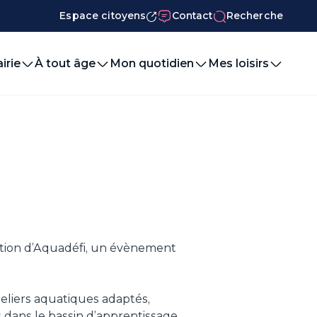
Espace citoyens
Contact
Recherche
irie
À tout âge
Mon quotidien
Mes loisirs
ition d’Aquadéfi, un évènement
teliers aquatiques adaptés,
 dans le bassin d’apprentissage,