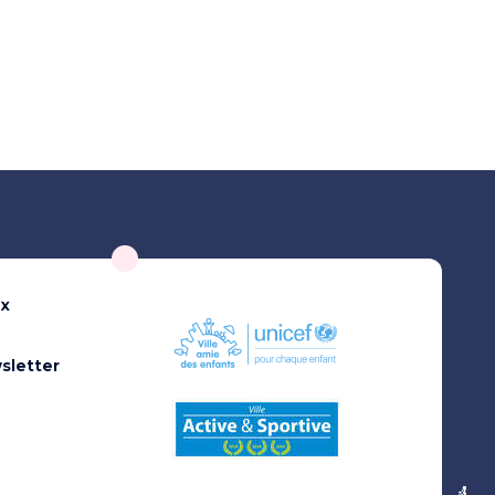
ux
sletter