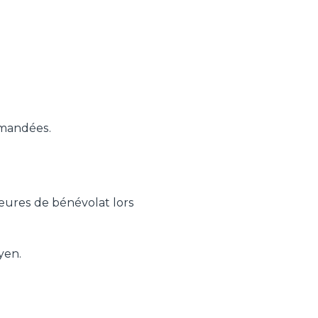
emandées.
heures de bénévolat lors
yen.