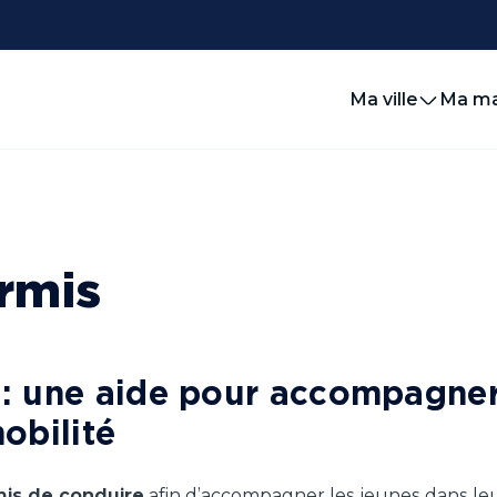
Ma ville
Ma ma
rmis
: une aide pour accompagner
obilité
is de conduire
afin d’accompagner les jeunes dans leu