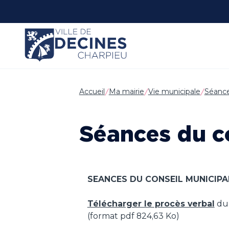
Panneau de gestion des cookies
Accueil
Ma mairie
Vie municipale
Séance
Séances du c
SEANCES DU CONSEIL MUNICIPAL D
Télécharger le procès verbal
du 
(format pdf 824,63 Ko)